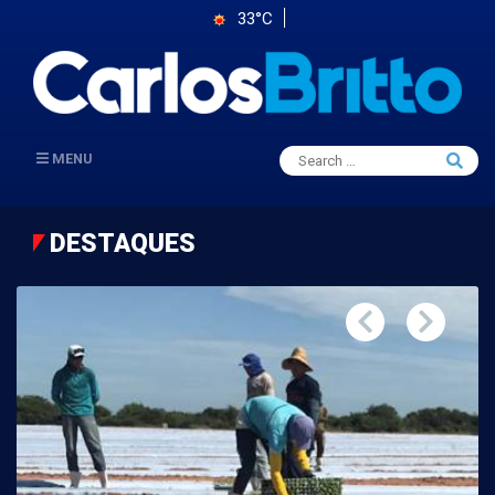
33°C
Search
MENU
Searc
for:
DESTAQUES