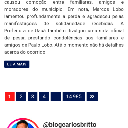
causou comoção entre familiares, amigos e
moradores do município. Em nota, Marcos Lobo
lamentou profundamente a perda e agradeceu pelas
manifestações de solidariedade recebidas. A
Prefeitura de Uauá também divulgou uma nota oficial
de pesar, prestando condolências aos familiares e
amigos de Paulo Lobo. Até o momento não há detalhes
acerca do ocorrido.
Paginação
1
2
3
4
…
14.985
de
posts