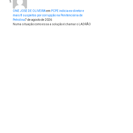
ONE JOSE DE OLIVEIRA
em
PCPE indicia ex-diretor e
mais 8 suspeitos por corrupção na Penitenciária de
Petrolina
7 de agosto de 2026
Numa situação como essa a solução é chamar o LADRÃO