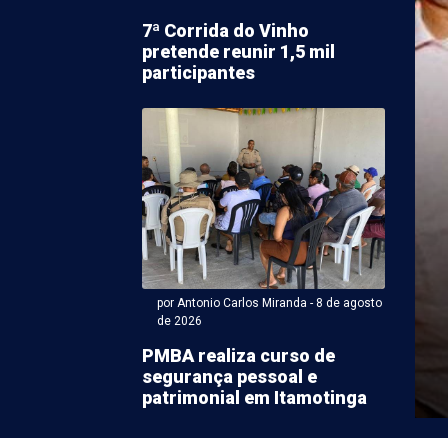
7ª Corrida do Vinho
pretende reunir 1,5 mil
participantes
 Antonio Carlos Miranda - 08 de agosto 2026 às 15:26
ização autua 10 falsos
ssores de educação
 em escolas de PE
por Antonio Carlos Miranda - 8 de agosto
de 2026
ue atuavam como educadoras físicas sem registro no
PMBA realiza curso de
onal de Educação Física da 12ª Região/Pernambuco
segurança pessoal e
ram ...
patrimonial em Itamotinga