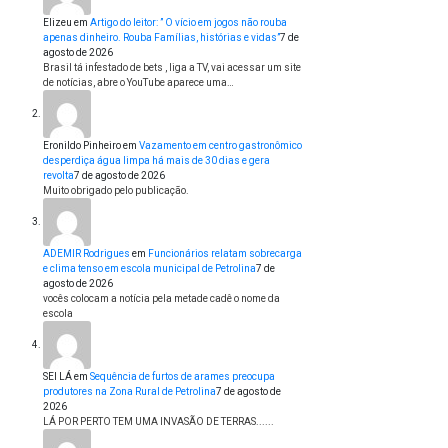
Elizeu
em
Artigo do leitor: ” O vício em jogos não rouba
apenas dinheiro. Rouba Famílias, histórias e vidas”
7 de
agosto de 2026
Brasil tá infestado de bets , liga a TV, vai acessar um site
de notícias, abre o YouTube aparece uma…
Eronildo Pinheiro
em
Vazamento em centro gastronômico
desperdiça água limpa há mais de 30 dias e gera
revolta
7 de agosto de 2026
Muito obrigado pelo publicação.
ADEMIR Rodrigues
em
Funcionários relatam sobrecarga
e clima tenso em escola municipal de Petrolina
7 de
agosto de 2026
vocês colocam a notícia pela metade cadê o nome da
escola
SEI LÁ
em
Sequência de furtos de arames preocupa
produtores na Zona Rural de Petrolina
7 de agosto de
2026
LÁ POR PERTO TEM UMA INVASÃO DE TERRAS......