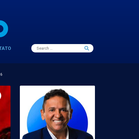
Search
TATO
Search
for:
16