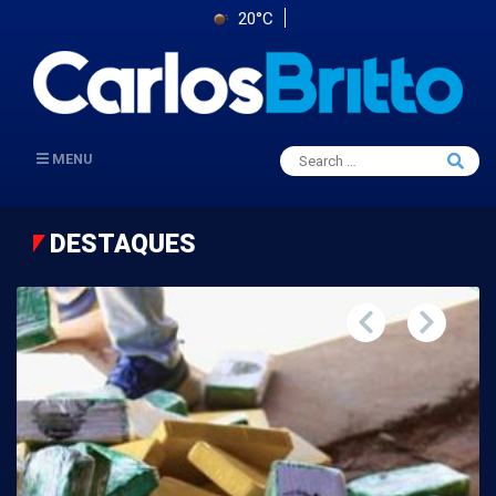
20°C
Search
MENU
Searc
for:
DESTAQUES