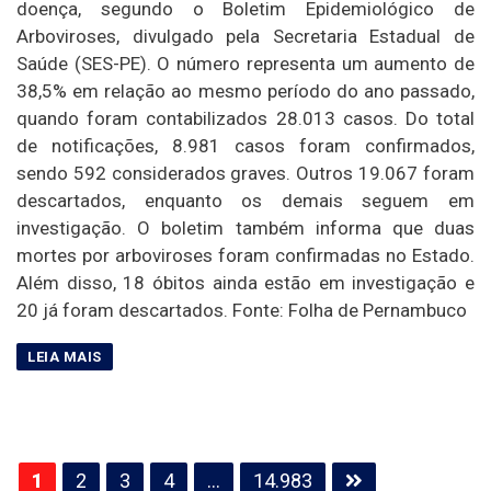
doença, segundo o Boletim Epidemiológico de
Arboviroses, divulgado pela Secretaria Estadual de
Saúde (SES-PE). O número representa um aumento de
38,5% em relação ao mesmo período do ano passado,
quando foram contabilizados 28.013 casos. Do total
de notificações, 8.981 casos foram confirmados,
sendo 592 considerados graves. Outros 19.067 foram
descartados, enquanto os demais seguem em
investigação. O boletim também informa que duas
mortes por arboviroses foram confirmadas no Estado.
Além disso, 18 óbitos ainda estão em investigação e
20 já foram descartados. Fonte: Folha de Pernambuco
Paginação
1
2
3
4
…
14.983