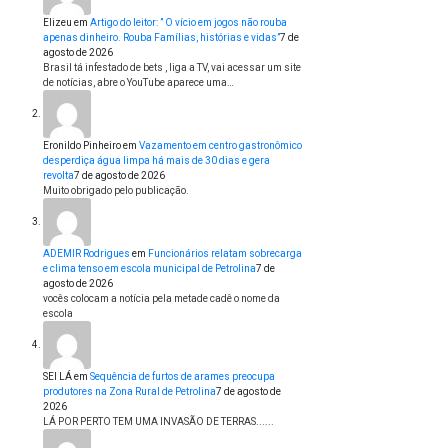
Elizeu
em
Artigo do leitor: ” O vício em jogos não rouba
apenas dinheiro. Rouba Famílias, histórias e vidas”
7 de
agosto de 2026
Brasil tá infestado de bets , liga a TV, vai acessar um site
de notícias, abre o YouTube aparece uma…
Eronildo Pinheiro
em
Vazamento em centro gastronômico
desperdiça água limpa há mais de 30 dias e gera
revolta
7 de agosto de 2026
Muito obrigado pelo publicação.
ADEMIR Rodrigues
em
Funcionários relatam sobrecarga
e clima tenso em escola municipal de Petrolina
7 de
agosto de 2026
vocês colocam a notícia pela metade cadê o nome da
escola
SEI LÁ
em
Sequência de furtos de arames preocupa
produtores na Zona Rural de Petrolina
7 de agosto de
2026
LÁ POR PERTO TEM UMA INVASÃO DE TERRAS......