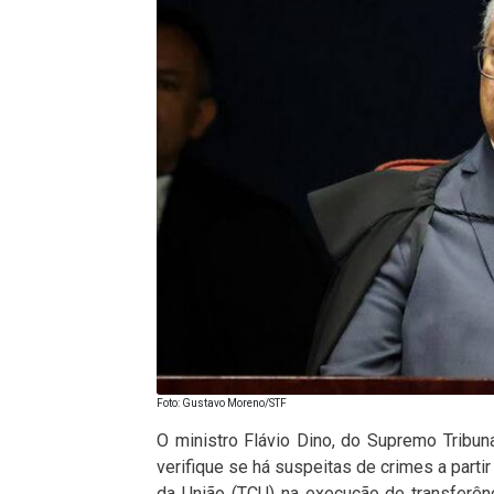
Foto: Gustavo Moreno/STF
O ministro Flávio Dino, do Supremo Tribuna
verifique se há suspeitas de crimes a partir
da União (TCU) na execução de transferên