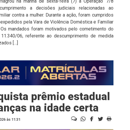
deflagrou na manhã de sexta-feira (7) a Operação ‘7/8
cumprimento a decisões judiciais relacionadas ao
iliar contra a mulher. Durante a ação, foram cumpridos
 expedidos pela Vara de Violência Doméstica e Familiar
a. Os mandados foram motivados pelo cometimento do
º 11.340/06, referente ao descumprimento de medida
zados […]
quista prêmio estadual
ianças na idade certa
026 às 11:31