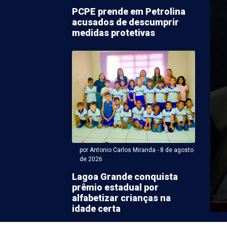
PCPE prende em Petrolina
acusados de descumprir
medidas protetivas
Antonio Carlos Miranda - 08 de agosto 2026 às 08:58
o de céu ensolarado e
e variando de baixa a
por Antonio Carlos Miranda - 8 de agosto
ada em Petrolina
de 2026
Lagoa Grande conquista
ana está começando com expectativa de céu
prêmio estadual por
te sábado (8). A umidade do ar, segundo o ...
alfabetizar crianças na
idade certa