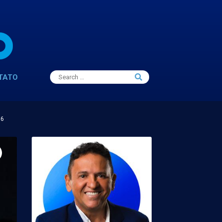
Search
TATO
Search
for:
16