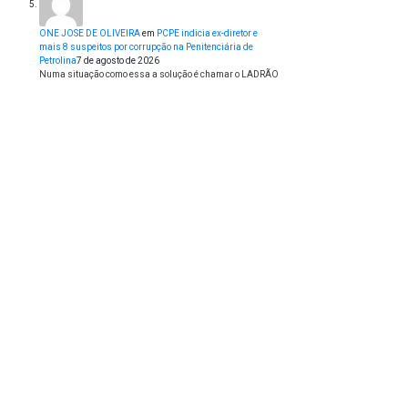
ONE JOSE DE OLIVEIRA
em
PCPE indicia ex-diretor e
mais 8 suspeitos por corrupção na Penitenciária de
Petrolina
7 de agosto de 2026
Numa situação como essa a solução é chamar o LADRÃO