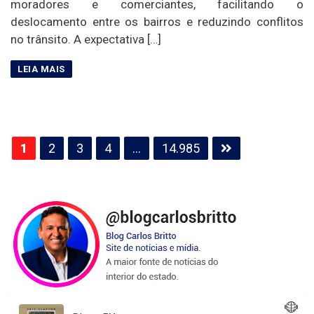
moradores e comerciantes, facilitando o
deslocamento entre os bairros e reduzindo conflitos
no trânsito. A expectativa […]
Paginação
1
2
3
4
…
14.985
de
posts