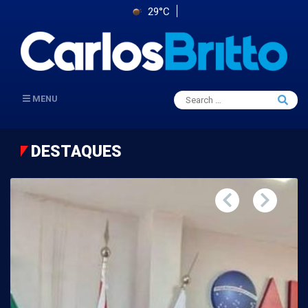
29°C
Search
MENU
Searc
for:
DESTAQUES