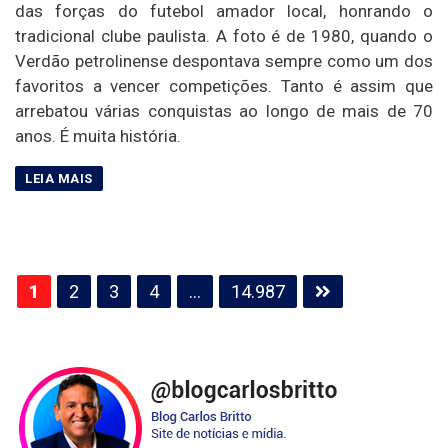
das forças do futebol amador local, honrando o
tradicional clube paulista. A foto é de 1980, quando o
Verdão petrolinense despontava sempre como um dos
favoritos a vencer competições. Tanto é assim que
arrebatou várias conquistas ao longo de mais de 70
anos. É muita história.
Paginação
1
2
3
4
…
14.987
de
posts