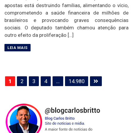
apostas está destruindo famílias, alimentando o vício,
comprometendo a saúde financeira de milhões de
brasileiros e provocando graves consequências
sociais. O deputado também chamou atenção para
outro efeito da proliferação […]
Paginação
1
2
3
4
…
14.980
de
posts