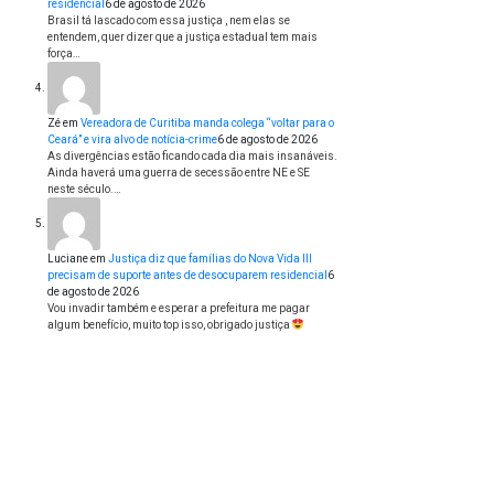
residencial
6 de agosto de 2026
Brasil tá lascado com essa justiça , nem elas se
entendem, quer dizer que a justiça estadual tem mais
força…
Zé
em
Vereadora de Curitiba manda colega “voltar para o
Ceará” e vira alvo de notícia-crime
6 de agosto de 2026
As divergências estão ficando cada dia mais insanáveis.
Ainda haverá uma guerra de secessão entre NE e SE
neste século.…
Luciane
em
Justiça diz que famílias do Nova Vida III
precisam de suporte antes de desocuparem residencial
6
de agosto de 2026
Vou invadir também e esperar a prefeitura me pagar
algum benefício, muito top isso, obrigado justiça