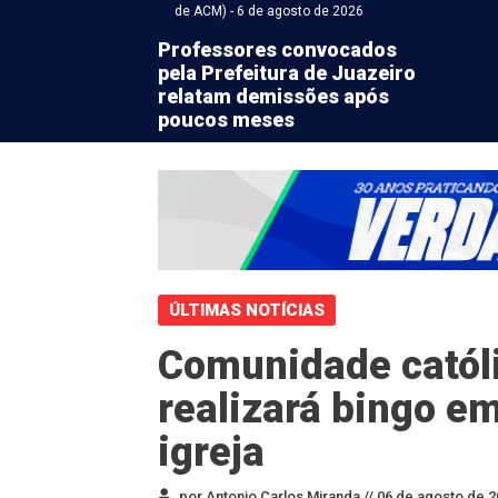
de ACM) - 6 de agosto de 2026
Professores convocados
pela Prefeitura de Juazeiro
relatam demissões após
poucos meses
ÚLTIMAS NOTÍCIAS
Comunidade católi
realizará bingo em
igreja
por Antonio Carlos Miranda //
06 de agosto de 2