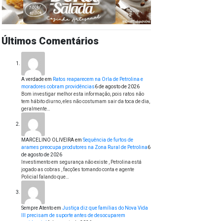
Últimos Comentários
A verdade
em
Ratos reaparecem na Orla de Petrolina e
moradores cobram providências
6 de agosto de 2026
Bom investigar melhor esta informação, pois ratos não
tem hábito diurno, eles não costumam sair da toca de dia,
geralmente…
MARCELINO OLIVEIRA
em
Sequência de furtos de
arames preocupa produtores na Zona Rural de Petrolina
6
de agosto de 2026
Investimento em segurança não existe , Petrolina está
jogado as cobras , facções tomando conta e agente
Policial falando que…
Sempre Atento
em
Justiça diz que famílias do Nova Vida
III precisam de suporte antes de desocuparem