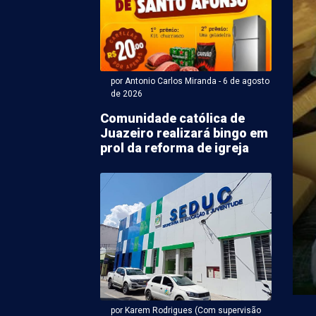
por Antonio Carlos Miranda - 6 de agosto
de 2026
Comunidade católica de
Juazeiro realizará bingo em
ntonio Carlos Miranda - 06 de agosto 2026 às 18:50
prol da reforma de igreja
ato a vice de João
s tem maior
ração de bens em PE
vice-governador de Pernambuco pela Frente Popular,
Republicanos), declarou R$ 3,7 milhões em bens à
por Karem Rodrigues (Com supervisão