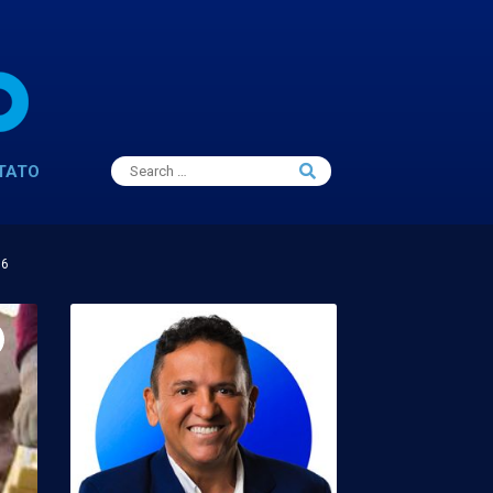
Search
TATO
Search
for:
16