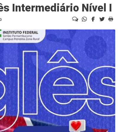
ês Intermediário Nível I
0