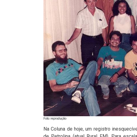
Foto: reprodução
Na Coluna de hoje, um registro inesquecív
de Petrolina (atual Rural FM). Para esca