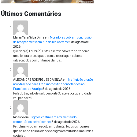
Últimos Comentários
Maria Yara Silva Diniz
em
Moradores cobram conclusão
de recapeamento em rua do Rio Corrente
5 de agosto de
2026
Querido(a) Editor(a) Estou escrevendo está carta como
uma leitora preocupada com a reportagen sobre a
situação dos comunitários da rua…
ALEXANDRE RODRIGUES DA SILVA
em
Instituição propõe
novo traçado para Transnordestina conectando São
Francisco ao Araripe
5 de agosto de 2026
Fale do traçado de salgueiro até Suape.e por qual cidade
vai passar???
Ricardo
em
Esgotos continuam atormentando
comunitários petrolinenses
5 de agosto de 2026
Petrolina virou um esgoto ambulante. Todos os lugares
que se anda nessa cidade é esgoto estourado e nas redes
sociais…