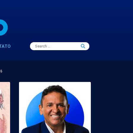
Search
TATO
Search
for:
16