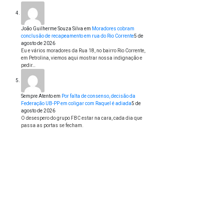
João Guilherme Souza Silva
em
Moradores cobram
conclusão de recapeamento em rua do Rio Corrente
5 de
agosto de 2026
Eu e vários moradores da Rua 18, no bairro Rio Corrente,
em Petrolina, viemos aqui mostrar nossa indignação e
pedir…
Sempre Atento
em
Por falta de consenso, decisão da
Federação UB-PP em coligar com Raquel é adiada
5 de
agosto de 2026
O desespero do grupo FBC estar na cara, cada dia que
passa as portas se fecham.