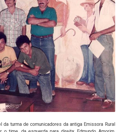
el da turma de comunicadores da antiga Emissora Rural
lar o time, da esquerda para direita: Edmundo Amorim,