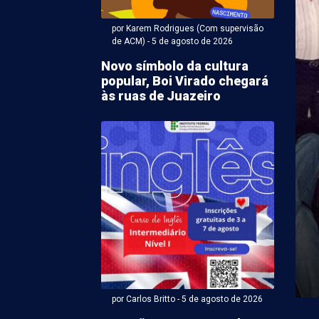
por Karem Rodrigues (Com supervisão
de ACM) - 5 de agosto de 2026
Novo símbolo da cultura
popular, Boi Virado chegará
às ruas de Juazeiro
r Karem Rodrigues (Com supervisão de ACM) - 05 de agosto
notificará
nsáveis por sucatas
reclamação em bairros
zeiro
ção da matéria sobre o acúmulo de sucatas nos
es e Alto da Aliança, em Juazeiro (BA), ...
por Carlos Britto - 5 de agosto de 2026