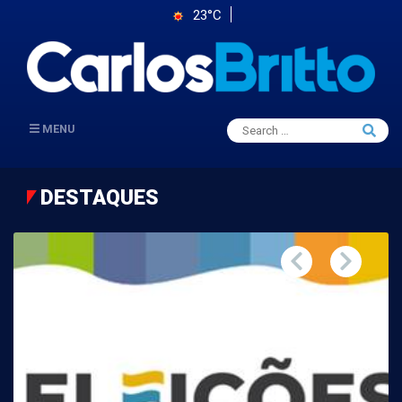
23°C
Search
MENU
Searc
for:
DESTAQUES