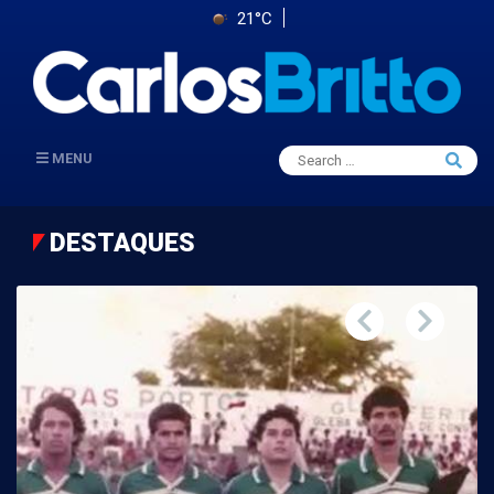
21°C
Search
MENU
Searc
for:
DESTAQUES