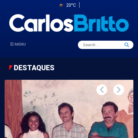
20°C
Search
MENU
Searc
for:
DESTAQUES