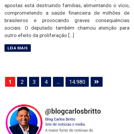
apostas está destruindo famílias, alimentando o vício,
comprometendo a saúde financeira de milhões de
brasileiros e provocando graves consequências
sociais. O deputado também chamou atenção para
outro efeito da proliferação […]
Paginação
1
2
3
4
…
14.980
de
posts