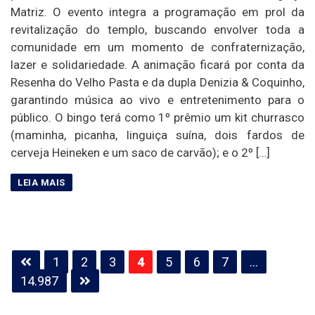
Matriz. O evento integra a programação em prol da
revitalização do templo, buscando envolver toda a
comunidade em um momento de confraternização,
lazer e solidariedade. A animação ficará por conta da
Resenha do Velho Pasta e da dupla Denizia & Coquinho,
garantindo música ao vivo e entretenimento para o
público. O bingo terá como 1º prêmio um kit churrasco
(maminha, picanha, linguiça suína, dois fardos de
cerveja Heineken e um saco de carvão); e o 2º […]
Paginação
1
2
3
4
5
6
7
…
de
14.987
posts