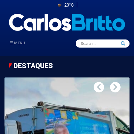
20°C
Search
MENU
Searc
for:
DESTAQUES