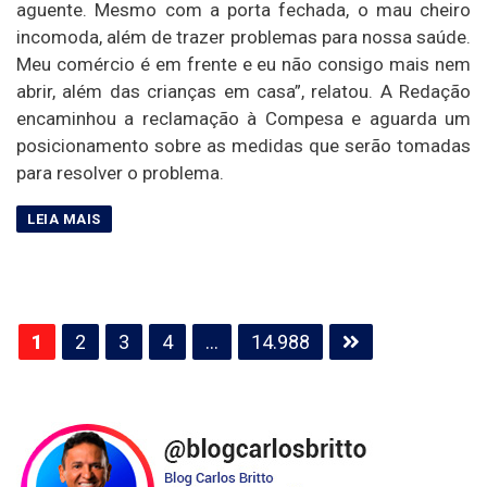
aguente. Mesmo com a porta fechada, o mau cheiro
incomoda, além de trazer problemas para nossa saúde.
Meu comércio é em frente e eu não consigo mais nem
abrir, além das crianças em casa”, relatou. A Redação
encaminhou a reclamação à Compesa e aguarda um
posicionamento sobre as medidas que serão tomadas
para resolver o problema.
Paginação
1
2
3
4
…
14.988
de
posts