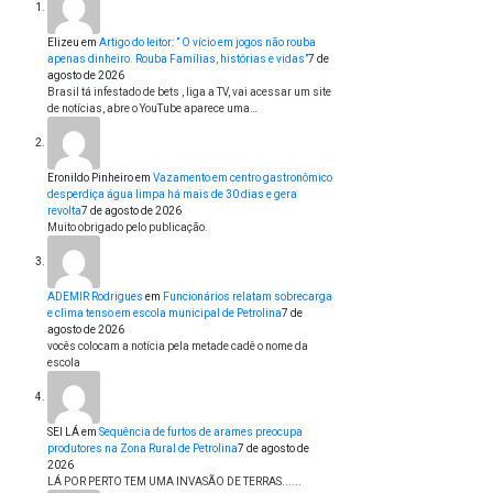
Elizeu
em
Artigo do leitor: ” O vício em jogos não rouba
apenas dinheiro. Rouba Famílias, histórias e vidas”
7 de
agosto de 2026
Brasil tá infestado de bets , liga a TV, vai acessar um site
de notícias, abre o YouTube aparece uma…
Eronildo Pinheiro
em
Vazamento em centro gastronômico
desperdiça água limpa há mais de 30 dias e gera
revolta
7 de agosto de 2026
Muito obrigado pelo publicação.
ADEMIR Rodrigues
em
Funcionários relatam sobrecarga
e clima tenso em escola municipal de Petrolina
7 de
agosto de 2026
vocês colocam a notícia pela metade cadê o nome da
escola
SEI LÁ
em
Sequência de furtos de arames preocupa
produtores na Zona Rural de Petrolina
7 de agosto de
2026
LÁ POR PERTO TEM UMA INVASÃO DE TERRAS......