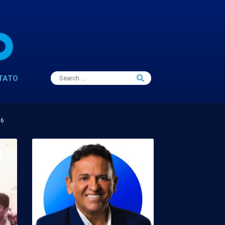
Search
TATO
Search
for:
16