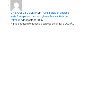
ONE JOSE DE OLIVEIRA
em
PCPE indicia ex-diretor e
mais 8 suspeitos por corrupção na Penitenciária de
Petrolina
7 de agosto de 2026
Numa situação como essa a solução é chamar o LADRÃO