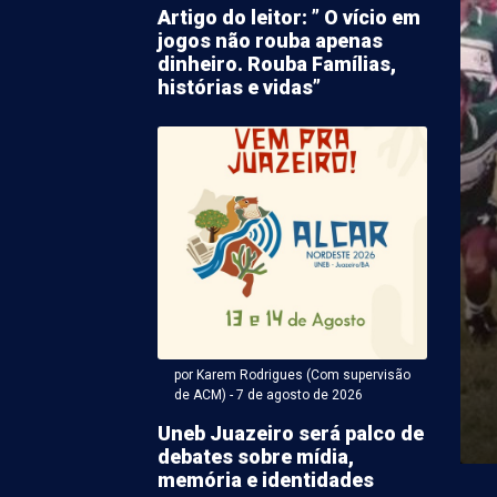
Artigo do leitor: ” O vício em
jogos não rouba apenas
dinheiro. Rouba Famílias,
histórias e vidas”
 Karem Rodrigues (Com supervisão de ACM) - 07 de agosto
o causado por
ento aborrece
ores no Gercino Coelho
por Karem Rodrigues (Com supervisão
ma de vazamento na tubulação de água irrita
de ACM) - 7 de agosto de 2026
etrolina. Desta vez o fato acabou causando o ...
Uneb Juazeiro será palco de
debates sobre mídia,
memória e identidades