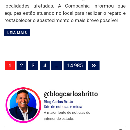
localidades afetadas. A Companhia informou que
equipes estão atuando no local para realizar o reparo e
restabelecer o abastecimento o mais breve possível.
Paginação
1
2
3
4
…
14.985
de
posts