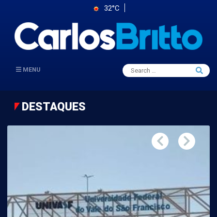
32°C
Search
MENU
Searc
for:
DESTAQUES