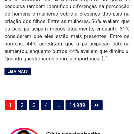
pesquisa também identificou diferenças na percepção
de homens e mulheres sobre a presença dos pais na
criação dos filhos. Entre as mulheres, 56% avaliam que
os pais participam menos atualmente, enquanto 31%
consideram que eles estão mais presentes. Entre os
homens, 44% acreditam que a participação paterna
aumentou, enquanto outros 44% avaliam que diminuiu.
Quando questionados sobre a importância […]
Paginação
1
2
3
4
…
14.989
de
posts