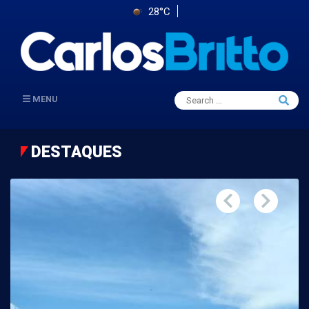
28°C
Search
MENU
Searc
for:
DESTAQUES