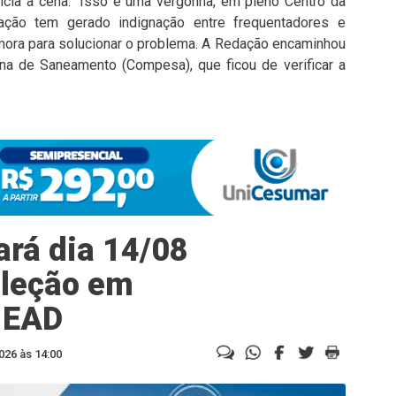
ia a cena. “Isso é uma vergonha, em pleno Centro da
ação tem gerado indignação entre frequentadores e
mora para solucionar o problema. A Redação encaminhou
 de Saneamento (Compesa), que ficou de verificar a
ará dia 14/08
eleção em
 EAD
026 às 14:00