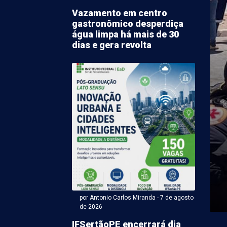
Vazamento em centro
gastronômico desperdiça
água limpa há mais de 30
dias e gera revolta
r Karem Rodrigues (Com supervisão de ACM) - 07 de agosto
ento na Avenida
do Farias afeta
ecimento em 5 bairros
rolina
ar um vazamento na Avenida Fernando Farias, em
ta sexta-feira (7), a Companhia Pernambucana de
ompesa) precisou ...
por Antonio Carlos Miranda - 7 de agosto
de 2026
IFSertãoPE encerrará dia