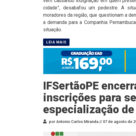
vem causando indignação em quem presenc
cidade”, desabafou um pedestre. A situ
moradores da região, que questionam a de
a demanda para a Companhia Pernambucana
situação.
IFSertãoPE encerr
inscrições para s
especialização de
por Antonio Carlos Miranda //
07 de agosto de 2