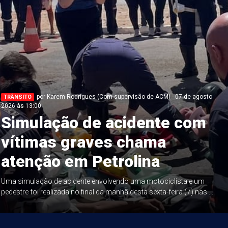
por Karem Rodrigues (Com supervisão de ACM) - 07 de agosto
TRÂNSITO
2026 às 13:00
Simulação de acidente com
vítimas graves chama
atenção em Petrolina
Uma simulação de acidente envolvendo uma motociclista e um
pedestre foi realizada no final da manhã desta sexta-feira (7) nas ...