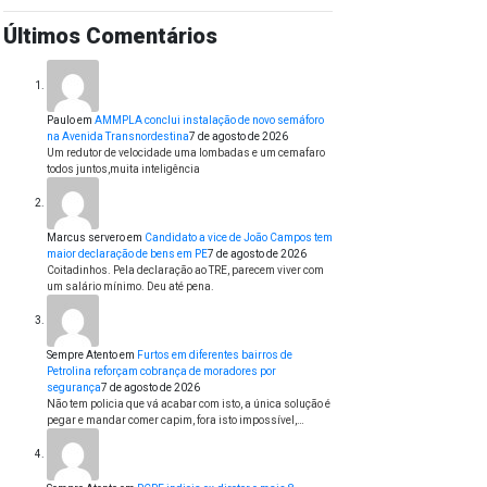
Últimos Comentários
Paulo
em
AMMPLA conclui instalação de novo semáforo
na Avenida Transnordestina
7 de agosto de 2026
Um redutor de velocidade uma lombadas e um cemafaro
todos juntos,muita inteligência
Marcus servero
em
Candidato a vice de João Campos tem
maior declaração de bens em PE
7 de agosto de 2026
Coitadinhos. Pela declaração ao TRE, parecem viver com
um salário mínimo. Deu até pena.
Sempre Atento
em
Furtos em diferentes bairros de
Petrolina reforçam cobrança de moradores por
segurança
7 de agosto de 2026
Não tem policia que vá acabar com isto, a única solução é
pegar e mandar comer capim, fora isto impossível,…