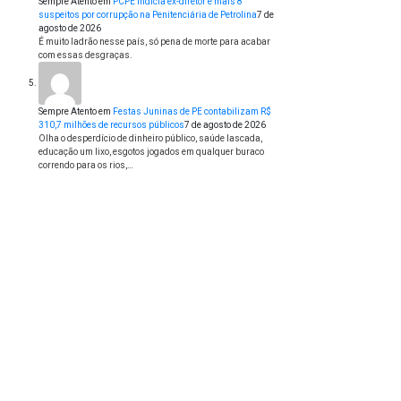
Sempre Atento
em
PCPE indicia ex-diretor e mais 8
suspeitos por corrupção na Penitenciária de Petrolina
7 de
agosto de 2026
É muito ladrão nesse país, só pena de morte para acabar
com essas desgraças.
Sempre Atento
em
Festas Juninas de PE contabilizam R$
310,7 milhões de recursos públicos
7 de agosto de 2026
Olha o desperdício de dinheiro público, saúde lascada,
educação um lixo, esgotos jogados em qualquer buraco
correndo para os rios,…