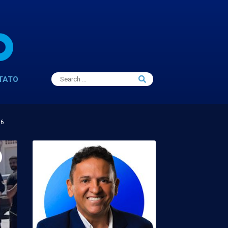
Search
TATO
Search
for:
16