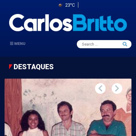
23°C
Search
MENU
Searc
for:
DESTAQUES