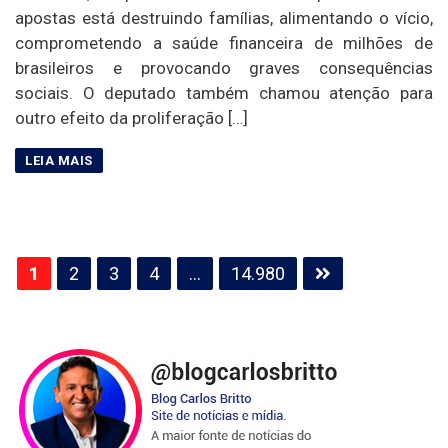
apostas está destruindo famílias, alimentando o vício,
comprometendo a saúde financeira de milhões de
brasileiros e provocando graves consequências
sociais. O deputado também chamou atenção para
outro efeito da proliferação […]
Paginação
1
2
3
4
…
14.980
de
posts