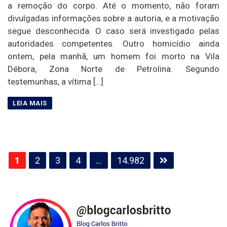
a remoção do corpo. Até o momento, não foram
divulgadas informações sobre a autoria, e a motivação
segue desconhecida. O caso será investigado pelas
autoridades competentes. Outro homicídio ainda
ontem, pela manhã, um homem foi morto na Vila
Débora, Zona Norte de Petrolina. Segundo
testemunhas, a vítima […]
Paginação
1
2
3
4
…
14.982
de
posts