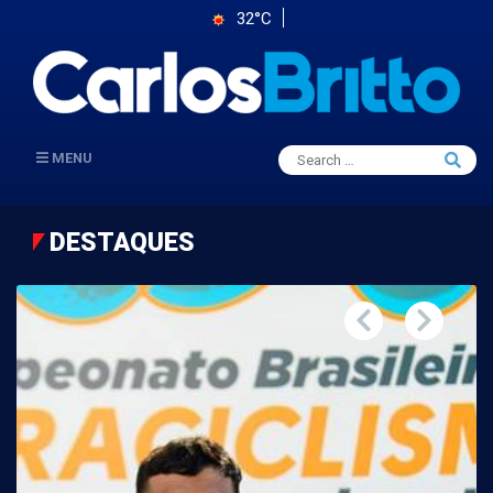
32°C
Search
MENU
Searc
for:
DESTAQUES