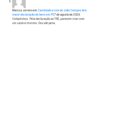
Marcus servero
em
Candidato a vice de João Campos tem
maior declaração de bens em PE
7 de agosto de 2026
Coitadinhos. Pela declaração ao TRE, parecem viver com
um salário mínimo. Deu até pena.