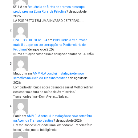
SEI LÁ
em
Sequência de furtos de arames preocupa
produtores na Zona Rural de Petrolina
7 de agosto de
2026
LÁ POR PERTO TEM UMA INVASÃO DE TERRAS......
ONE JOSE DE OLIVEIRA
em
PCPE indicia ex-diretor e
mais 8 suspeitos por corrupção na Penitenciária de
Petrolina
7 de agosto de 2026
Numa situação como essa a solução é chamar o LADRÃO
Magguim
em
AMMPLA conclui instalação de novo
semáforo na Avenida Transnordestina
7 de agosto de
2026
Lombada eletrônica agora desnecessária! Melhor retirar
e colocar na altura da saída da Av minérios/
Transnordestina - Dom Avelar... Salvar…
Paulo
em
AMMPLA conclui instalação de novo semáforo
na Avenida Transnordestina
7 de agosto de 2026
Um redutor de velocidade uma lombadas e um cemafaro
todos juntos,muita inteligência