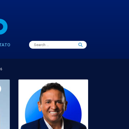
Search
TATO
Search
for:
16