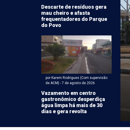
Descarte de resíduos gera
mau cheiro e afasta
frequentadores do Parque
do Povo
Karem Rodrigues (Com supervisão de ACM) - 07 de agosto
ação de acidente com
as graves chama
por Karem Rodrigues (Com supervisão
de ACM) - 7 de agosto de 2026
o em Petrolina
Vazamento em centro
gastronômico desperdiça
 de acidente envolvendo uma motociclista e um
água limpa há mais de 30
lizada no final da manhã desta sexta-feira (7) nas ...
dias e gera revolta