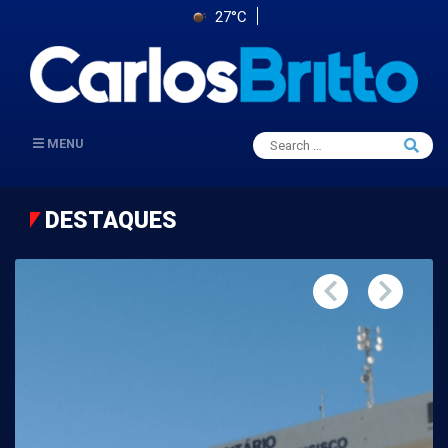
27°C
Search
MENU
Searc
for:
DESTAQUES