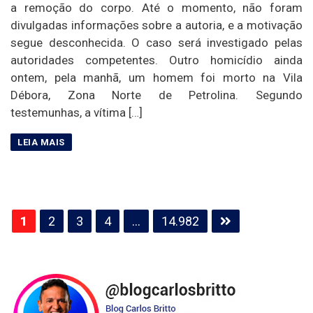
a remoção do corpo. Até o momento, não foram
divulgadas informações sobre a autoria, e a motivação
segue desconhecida. O caso será investigado pelas
autoridades competentes. Outro homicídio ainda
ontem, pela manhã, um homem foi morto na Vila
Débora, Zona Norte de Petrolina. Segundo
testemunhas, a vítima […]
Paginação
1
2
3
4
…
14.982
de
posts