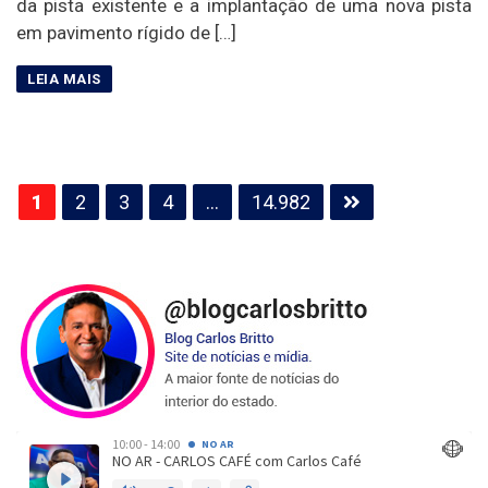
da pista existente e a implantação de uma nova pista
em pavimento rígido de […]
Paginação
1
2
3
4
…
14.982
de
posts