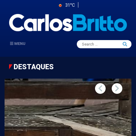
31°C
Search
MENU
Searc
for:
DESTAQUES