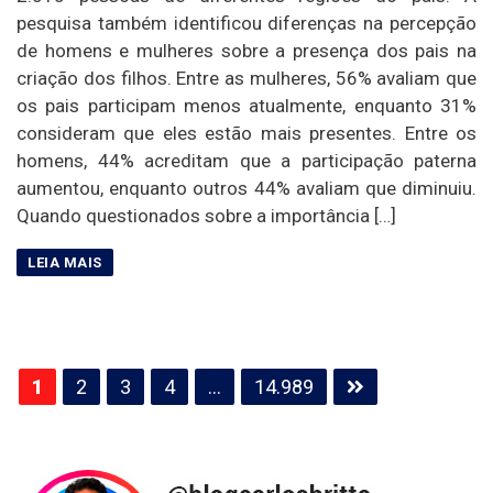
pesquisa também identificou diferenças na percepção
de homens e mulheres sobre a presença dos pais na
criação dos filhos. Entre as mulheres, 56% avaliam que
os pais participam menos atualmente, enquanto 31%
consideram que eles estão mais presentes. Entre os
homens, 44% acreditam que a participação paterna
aumentou, enquanto outros 44% avaliam que diminuiu.
Quando questionados sobre a importância […]
Paginação
1
2
3
4
…
14.989
de
posts