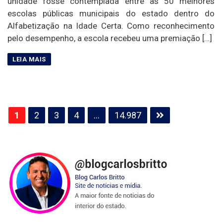
unidade fosse contemplada entre as 50 melhores
escolas públicas municipais do estado dentro do
Alfabetização na Idade Certa. Como reconhecimento
pelo desempenho, a escola recebeu uma premiação […]
Paginação
1
2
3
4
…
14.987
de
posts