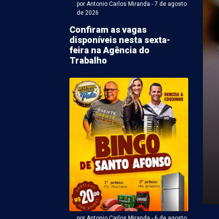
por Antonio Carlos Miranda - 7 de agosto
de 2026
Confiram as vagas
disponíveis nesta sexta-
feira na Agência do
Trabalho
Antonio Carlos Miranda - 07 de agosto 2026 às 06:31
ina deve ter mais um
 céu ensolarado e
de moderada
7) em Petrolina será mais um dia com a expectativa de
s nuvens. O nível ...
por Antonio Carlos Miranda - 6 de agosto