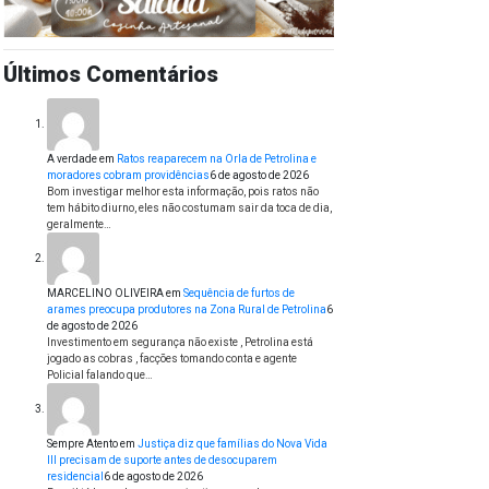
Últimos Comentários
A verdade
em
Ratos reaparecem na Orla de Petrolina e
moradores cobram providências
6 de agosto de 2026
Bom investigar melhor esta informação, pois ratos não
tem hábito diurno, eles não costumam sair da toca de dia,
geralmente…
MARCELINO OLIVEIRA
em
Sequência de furtos de
arames preocupa produtores na Zona Rural de Petrolina
6
de agosto de 2026
Investimento em segurança não existe , Petrolina está
jogado as cobras , facções tomando conta e agente
Policial falando que…
Sempre Atento
em
Justiça diz que famílias do Nova Vida
III precisam de suporte antes de desocuparem
residencial
6 de agosto de 2026