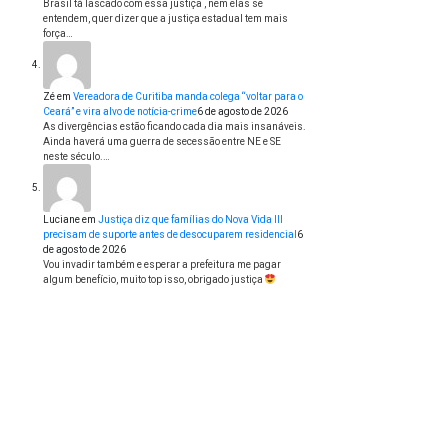
Brasil tá lascado com essa justiça , nem elas se
entendem, quer dizer que a justiça estadual tem mais
força…
Zé
em
Vereadora de Curitiba manda colega “voltar para o
Ceará” e vira alvo de notícia-crime
6 de agosto de 2026
As divergências estão ficando cada dia mais insanáveis.
Ainda haverá uma guerra de secessão entre NE e SE
neste século.…
Luciane
em
Justiça diz que famílias do Nova Vida III
precisam de suporte antes de desocuparem residencial
6
de agosto de 2026
Vou invadir também e esperar a prefeitura me pagar
algum benefício, muito top isso, obrigado justiça