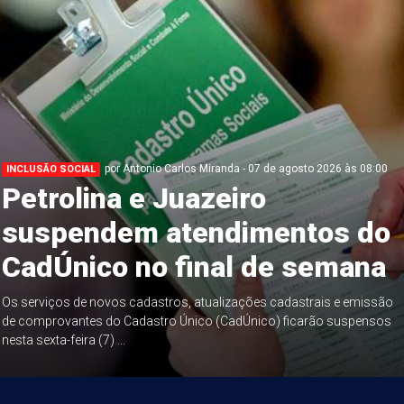
por Antonio Carlos Miranda - 07 de agosto 2026 às 08:00
INCLUSÃO SOCIAL
Petrolina e Juazeiro
suspendem atendimentos do
CadÚnico no final de semana
Os serviços de novos cadastros, atualizações cadastrais e emissão
de comprovantes do Cadastro Único (CadÚnico) ficarão suspensos
nesta sexta-feira (7) ...