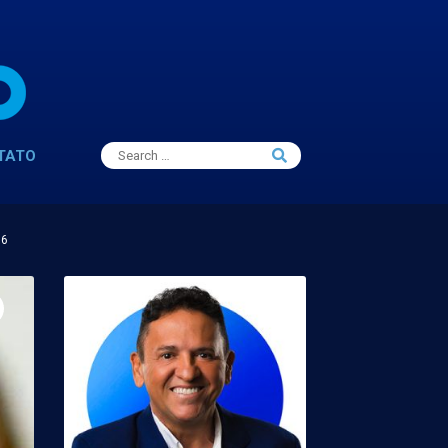
Search
TATO
Search
for:
16