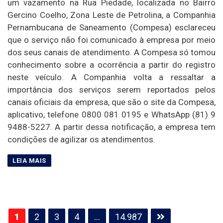
um vazamento na Rua Piedade, localizada no Bairro
Gercino Coelho, Zona Leste de Petrolina, a Companhia
Pernambucana de Saneamento (Compesa) esclareceu
que o serviço não foi comunicado à empresa por meio
dos seus canais de atendimento. A Compesa só tomou
conhecimento sobre a ocorrência a partir do registro
neste veículo. A Companhia volta a ressaltar a
importância dos serviços serem reportados pelos
canais oficiais da empresa, que são o site da Compesa,
aplicativo, telefone 0800 081 0195 e WhatsApp (81) 9
9488-5227. A partir dessa notificação, a empresa tem
condições de agilizar os atendimentos.
Paginação
1
2
3
4
…
14.987