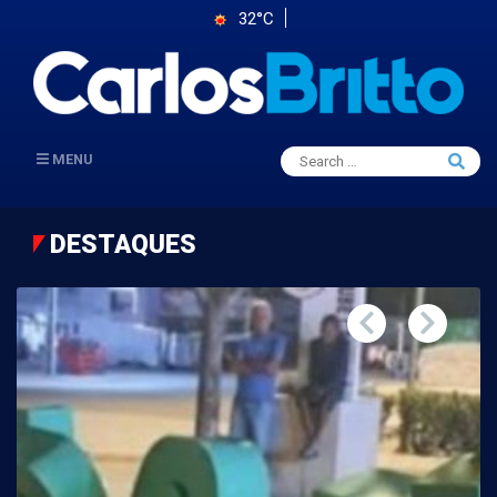
32°C
Search
MENU
Searc
for:
DESTAQUES