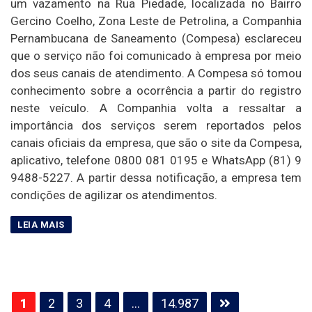
um vazamento na Rua Piedade, localizada no Bairro
Gercino Coelho, Zona Leste de Petrolina, a Companhia
Pernambucana de Saneamento (Compesa) esclareceu
que o serviço não foi comunicado à empresa por meio
dos seus canais de atendimento. A Compesa só tomou
conhecimento sobre a ocorrência a partir do registro
neste veículo. A Companhia volta a ressaltar a
importância dos serviços serem reportados pelos
canais oficiais da empresa, que são o site da Compesa,
aplicativo, telefone 0800 081 0195 e WhatsApp (81) 9
9488-5227. A partir dessa notificação, a empresa tem
condições de agilizar os atendimentos.
Paginação
1
2
3
4
…
14.987