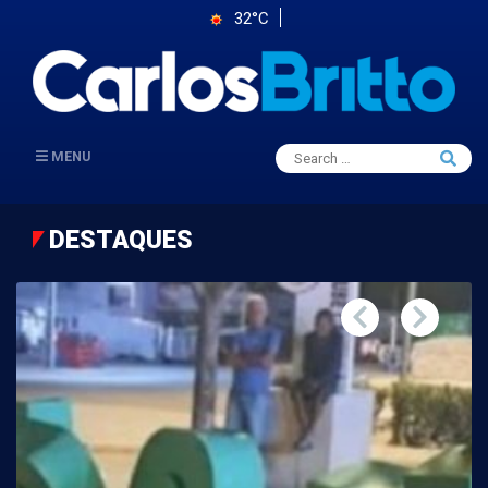
32°C
Search
MENU
Searc
for:
DESTAQUES