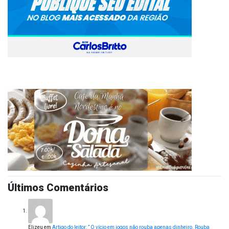
Últimos Comentários
Elizeu
em
Artigo do leitor: ” O vício em jogos não rouba apenas dinheiro. Rouba