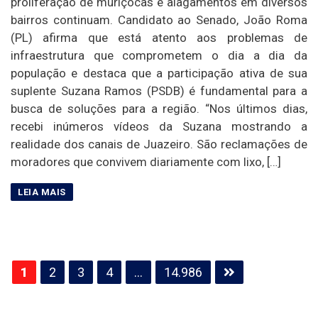
proliferação de muriçocas e alagamentos em diversos
bairros continuam. Candidato ao Senado, João Roma
(PL) afirma que está atento aos problemas de
infraestrutura que comprometem o dia a dia da
população e destaca que a participação ativa de sua
suplente Suzana Ramos (PSDB) é fundamental para a
busca de soluções para a região. “Nos últimos dias,
recebi inúmeros vídeos da Suzana mostrando a
realidade dos canais de Juazeiro. São reclamações de
moradores que convivem diariamente com lixo, […]
Paginação
1
2
3
4
…
14.986
de
posts