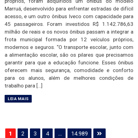
próprios, foram adquiridos um ônibus do modelo
Marruá, desenvolvido para enfrentar estradas de difícil
acesso, e um outro ônibus Iveco com capacidade para
45 passageiros. Foram investidos R$ 1.142.786,63
milhão de reais e os novos ônibus passam a integrar a
frota municipal formada por 12 veículos próprios,
modernos e seguros. “O transporte escolar, junto com
a alimentação escolar, são os pilares que precisamos
garantir para que a educação funcione. Esses ônibus
oferecem mais segurança, comodidade e conforto
para os alunos, além de melhores condições de
trabalho para […]
Paginação
1
2
3
4
…
14.989