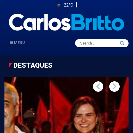
22°C
Search
MENU
Searc
for:
DESTAQUES