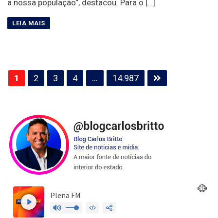
a nossa população“, destacou. Para o […]
Paginação
1
2
3
4
…
14.987
de
posts