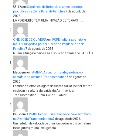
SEI LÁ
em
Sequência de furtos de arames preocupa
produtores na Zona Rural de Petrolina
7 de agosto de
2026
LÁ POR PERTO TEM UMA INVASÃO DE TERRAS......
ONE JOSE DE OLIVEIRA
em
PCPE indicia ex-diretor e
mais 8 suspeitos por corrupção na Penitenciária de
Petrolina
7 de agosto de 2026
Numa situação como essa a solução é chamar o LADRÃO
Magguim
em
AMMPLA conclui instalação de novo
semáforo na Avenida Transnordestina
7 de agosto de
2026
Lombada eletrônica agora desnecessária! Melhor retirar
e colocar na altura da saída da Av minérios/
Transnordestina - Dom Avelar... Salvar…
Paulo
em
AMMPLA conclui instalação de novo semáforo
na Avenida Transnordestina
7 de agosto de 2026
Um redutor de velocidade uma lombadas e um cemafaro
todos juntos,muita inteligência