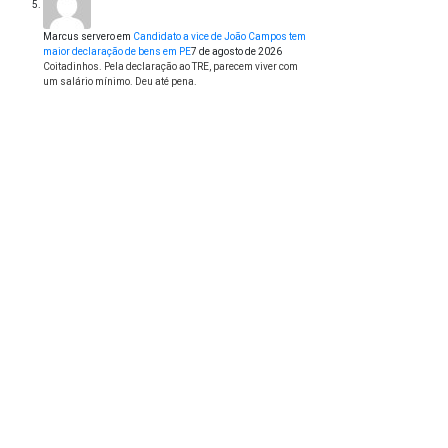
Marcus servero
em
Candidato a vice de João Campos tem
maior declaração de bens em PE
7 de agosto de 2026
Coitadinhos. Pela declaração ao TRE, parecem viver com
um salário mínimo. Deu até pena.