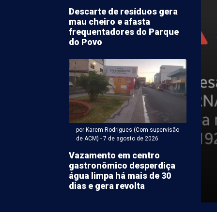
Descarte de resíduos gera
mau cheiro e afasta
frequentadores do Parque
do Povo
 Antonio Carlos Miranda - 07 de agosto 2026 às 16:30
f abrirá período letivo
 semestre no próximo
por Karem Rodrigues (Com supervisão
de ACM) - 7 de agosto de 2026
/08
Vazamento em centro
gastronômico desperdiça
vo 2026.2 da Universidade Federal do Vale do São
água limpa há mais de 30
asf) terá início na próxima segunda-feira (10). Os ...
dias e gera revolta