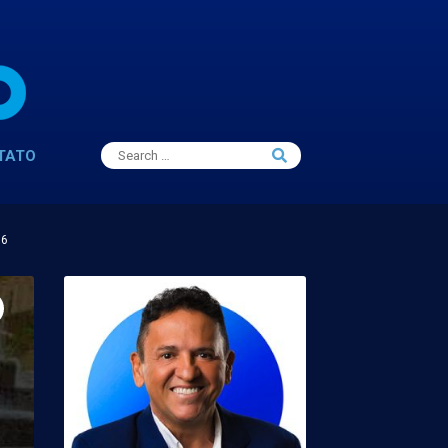
Search
TATO
Search
for:
16