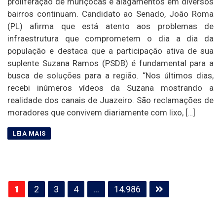
proliferação de muriçocas e alagamentos em diversos
bairros continuam. Candidato ao Senado, João Roma
(PL) afirma que está atento aos problemas de
infraestrutura que comprometem o dia a dia da
população e destaca que a participação ativa de sua
suplente Suzana Ramos (PSDB) é fundamental para a
busca de soluções para a região. “Nos últimos dias,
recebi inúmeros vídeos da Suzana mostrando a
realidade dos canais de Juazeiro. São reclamações de
moradores que convivem diariamente com lixo, […]
Paginação
1
2
3
4
…
14.986
de
posts