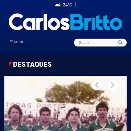
24°C
Search
MENU
Searc
for:
DESTAQUES