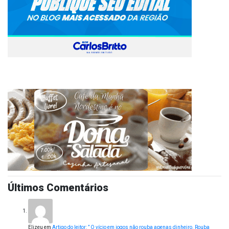
Últimos Comentários
Elizeu
em
Artigo do leitor: ” O vício em jogos não rouba apenas dinheiro. Rouba