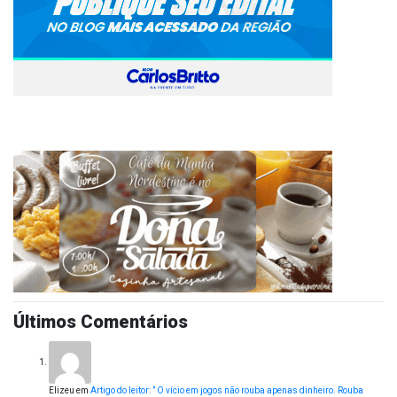
Últimos Comentários
Elizeu
em
Artigo do leitor: ” O vício em jogos não rouba apenas dinheiro. Rouba