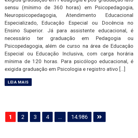
sensu (mínimo de 360 horas) em Psicopedagogia,
Neuropsicopedagogia, Atendimento Educacional
Especializado, Educação Especial ou Docência no
Ensino Superior. Já para assistente educacional, é
necessário ter graduação em Pedagogia ou
Psicopedagogia, além de curso na área de Educação
Especial ou Educação Inclusiva, com carga horária
mínima de 120 horas. Para psicólogo educacional, é
exigida graduação em Psicologia e registro ativo […]
Paginação
1
2
3
4
…
14.986
de
posts