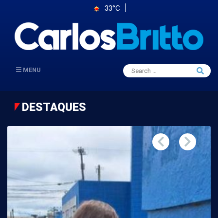
33°C
Search
MENU
Searc
for:
DESTAQUES