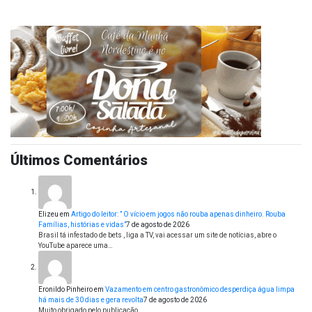
Últimos Comentários
Elizeu
em
Artigo do leitor: ” O vício em jogos não rouba apenas dinheiro. Rouba
Famílias, histórias e vidas”
7 de agosto de 2026
Brasil tá infestado de bets , liga a TV, vai acessar um site de notícias, abre o
YouTube aparece uma…
Eronildo Pinheiro
em
Vazamento em centro gastronômico desperdiça água limpa
há mais de 30 dias e gera revolta
7 de agosto de 2026
Muito obrigado pelo publicação.