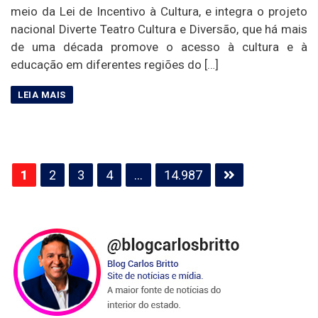
meio da Lei de Incentivo à Cultura, e integra o projeto
nacional Diverte Teatro Cultura e Diversão, que há mais
de uma década promove o acesso à cultura e à
educação em diferentes regiões do […]
Paginação
1
2
3
4
…
14.987
de
posts