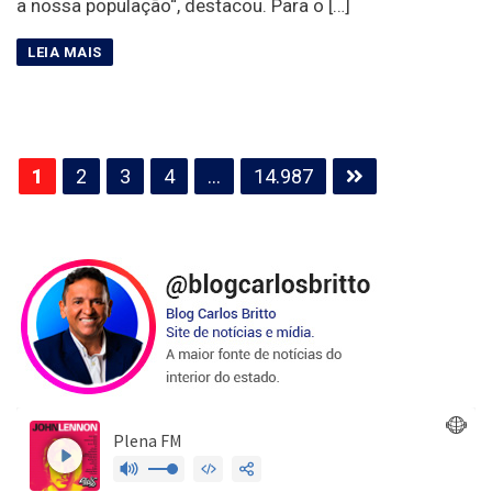
a nossa população“, destacou. Para o […]
Paginação
1
2
3
4
…
14.987
de
posts