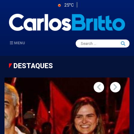
25°C
Search
MENU
Searc
for:
DESTAQUES