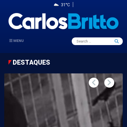
31°C
Search
MENU
Searc
for:
DESTAQUES