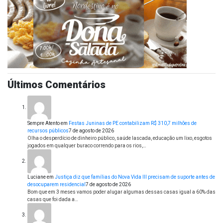
Últimos Comentários
Sempre Atento
em
Festas Juninas de PE contabilizam R$ 310,7 milhões de
recursos públicos
7 de agosto de 2026
Olha o desperdício de dinheiro público, saúde lascada, educação um lixo, esgotos
jogados em qualquer buraco correndo para os rios,…
Luciane
em
Justiça diz que famílias do Nova Vida III precisam de suporte antes de
desocuparem residencial
7 de agosto de 2026
Bom que em 3 meses vamos poder alugar algumas dessas casas igual a 60% das
casas que foi dada a…