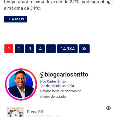
temperatura mínima deve ser de 22ºC, podendo atingir
a máxima de 34ºC.
Paginação
1
2
3
4
…
14.984
de
posts