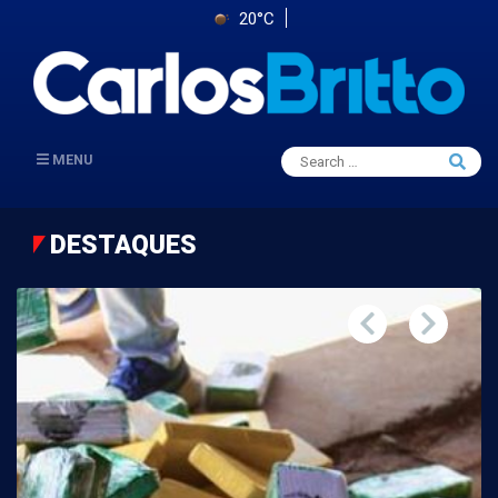
20°C
Search
MENU
Searc
for:
DESTAQUES