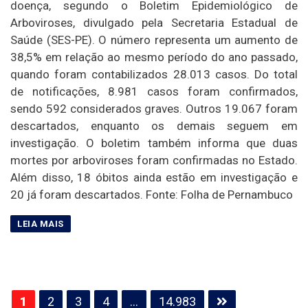
doença, segundo o Boletim Epidemiológico de
Arboviroses, divulgado pela Secretaria Estadual de
Saúde (SES-PE). O número representa um aumento de
38,5% em relação ao mesmo período do ano passado,
quando foram contabilizados 28.013 casos. Do total
de notificações, 8.981 casos foram confirmados,
sendo 592 considerados graves. Outros 19.067 foram
descartados, enquanto os demais seguem em
investigação. O boletim também informa que duas
mortes por arboviroses foram confirmadas no Estado.
Além disso, 18 óbitos ainda estão em investigação e
20 já foram descartados. Fonte: Folha de Pernambuco
Paginação
1
2
3
4
…
14.983