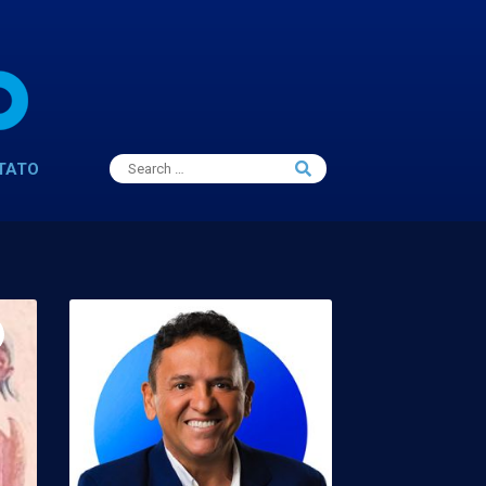
Search
TATO
Search
for: