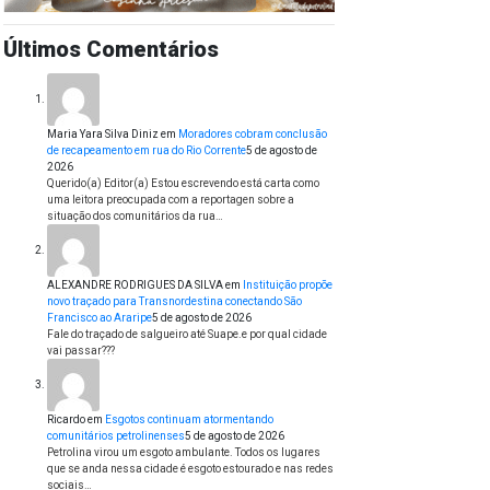
Últimos Comentários
Maria Yara Silva Diniz
em
Moradores cobram conclusão
de recapeamento em rua do Rio Corrente
5 de agosto de
2026
Querido(a) Editor(a) Estou escrevendo está carta como
uma leitora preocupada com a reportagen sobre a
situação dos comunitários da rua…
ALEXANDRE RODRIGUES DA SILVA
em
Instituição propõe
novo traçado para Transnordestina conectando São
Francisco ao Araripe
5 de agosto de 2026
Fale do traçado de salgueiro até Suape.e por qual cidade
vai passar???
Ricardo
em
Esgotos continuam atormentando
comunitários petrolinenses
5 de agosto de 2026
Petrolina virou um esgoto ambulante. Todos os lugares
que se anda nessa cidade é esgoto estourado e nas redes
sociais…