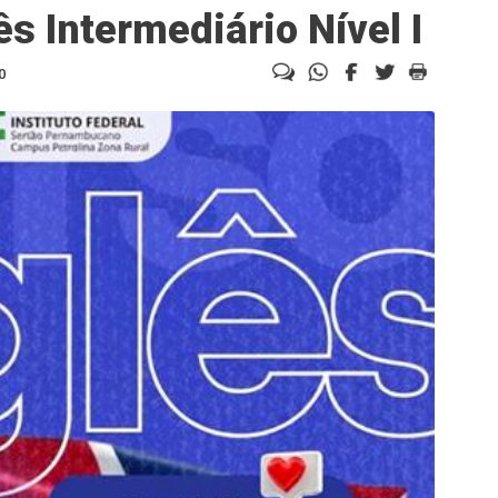
ês Intermediário Nível I
0