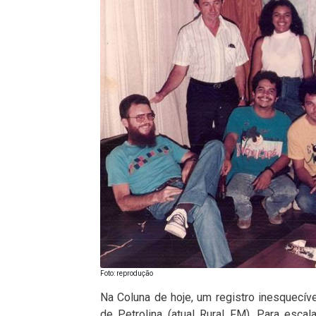
Foto: reprodução
Na Coluna de hoje, um registro inesquecív
de Petrolina (atual Rural FM). Para esca