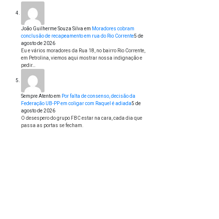
João Guilherme Souza Silva
em
Moradores cobram
conclusão de recapeamento em rua do Rio Corrente
5 de
agosto de 2026
Eu e vários moradores da Rua 18, no bairro Rio Corrente,
em Petrolina, viemos aqui mostrar nossa indignação e
pedir…
Sempre Atento
em
Por falta de consenso, decisão da
Federação UB-PP em coligar com Raquel é adiada
5 de
agosto de 2026
O desespero do grupo FBC estar na cara, cada dia que
passa as portas se fecham.