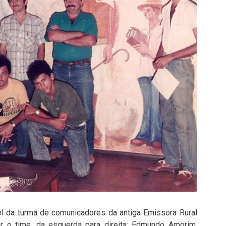
el da turma de comunicadores da antiga Emissora Rural
lar o time, da esquerda para direita: Edmundo Amorim,