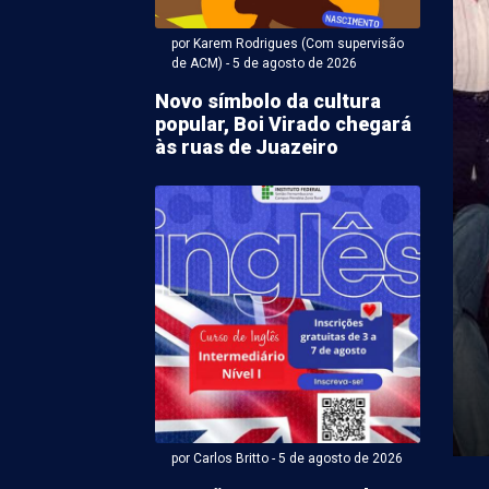
por Karem Rodrigues (Com supervisão
de ACM) - 5 de agosto de 2026
Novo símbolo da cultura
popular, Boi Virado chegará
às ruas de Juazeiro
r Karem Rodrigues (Com supervisão de ACM) - 05 de agosto
notificará
nsáveis por sucatas
reclamação em bairros
zeiro
ção da matéria sobre o acúmulo de sucatas nos
es e Alto da Aliança, em Juazeiro (BA), ...
por Carlos Britto - 5 de agosto de 2026