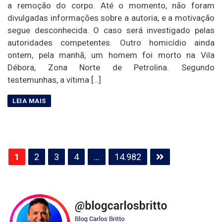
a remoção do corpo. Até o momento, não foram
divulgadas informações sobre a autoria, e a motivação
segue desconhecida. O caso será investigado pelas
autoridades competentes. Outro homicídio ainda
ontem, pela manhã, um homem foi morto na Vila
Débora, Zona Norte de Petrolina. Segundo
testemunhas, a vítima […]
Paginação
1
2
3
4
…
14.982
de
posts