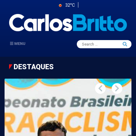
32°C
Search
MENU
Searc
for:
DESTAQUES