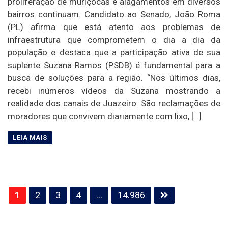
proliferação de muriçocas e alagamentos em diversos
bairros continuam. Candidato ao Senado, João Roma
(PL) afirma que está atento aos problemas de
infraestrutura que comprometem o dia a dia da
população e destaca que a participação ativa de sua
suplente Suzana Ramos (PSDB) é fundamental para a
busca de soluções para a região. “Nos últimos dias,
recebi inúmeros vídeos da Suzana mostrando a
realidade dos canais de Juazeiro. São reclamações de
moradores que convivem diariamente com lixo, […]
Paginação
1
2
3
4
…
14.986
de
posts