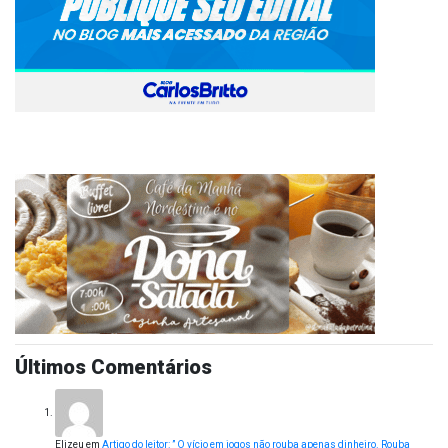
Últimos Comentários
Elizeu
em
Artigo do leitor: ” O vício em jogos não rouba apenas dinheiro. Rouba