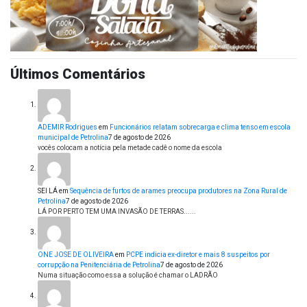
Últimos Comentários
ADEMIR Rodrigues
em
Funcionários relatam sobrecarga e clima tenso em escola
municipal de Petrolina
7 de agosto de 2026
vocês colocam a notícia pela metade cadê o nome da escola
SEI LÁ
em
Sequência de furtos de arames preocupa produtores na Zona Rural de
Petrolina
7 de agosto de 2026
LÁ POR PERTO TEM UMA INVASÃO DE TERRAS......
ONE JOSE DE OLIVEIRA
em
PCPE indicia ex-diretor e mais 8 suspeitos por
corrupção na Penitenciária de Petrolina
7 de agosto de 2026
Numa situação como essa a solução é chamar o LADRÃO