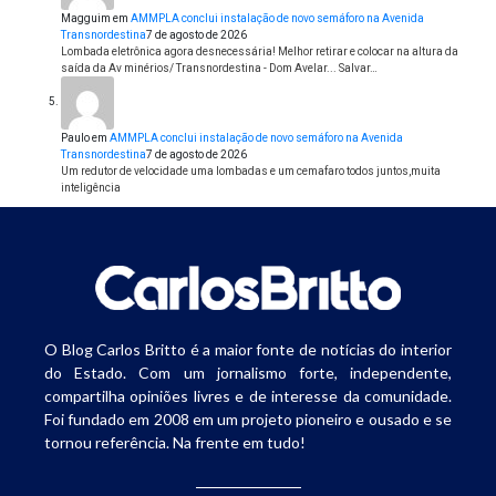
Magguim
em
AMMPLA conclui instalação de novo semáforo na Avenida
Transnordestina
7 de agosto de 2026
Lombada eletrônica agora desnecessária! Melhor retirar e colocar na altura da
saída da Av minérios/ Transnordestina - Dom Avelar... Salvar…
Paulo
em
AMMPLA conclui instalação de novo semáforo na Avenida
Transnordestina
7 de agosto de 2026
Um redutor de velocidade uma lombadas e um cemafaro todos juntos,muita
inteligência
O Blog Carlos Britto é a maior fonte de notícias do interior
do Estado. Com um jornalismo forte, independente,
compartilha opiniões livres e de interesse da comunidade.
Foi fundado em 2008 em um projeto pioneiro e ousado e se
tornou referência. Na frente em tudo!