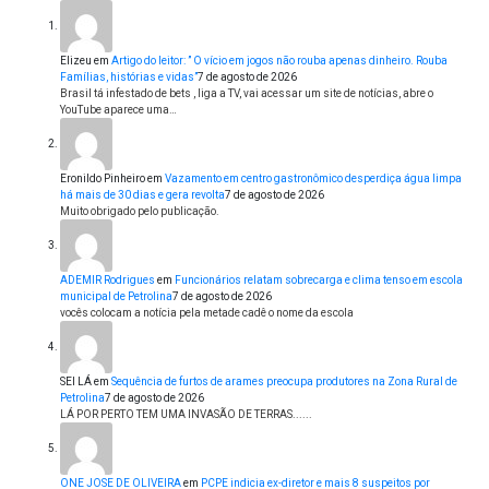
Elizeu
em
Artigo do leitor: ” O vício em jogos não rouba apenas dinheiro. Rouba
Famílias, histórias e vidas”
7 de agosto de 2026
Brasil tá infestado de bets , liga a TV, vai acessar um site de notícias, abre o
YouTube aparece uma…
Eronildo Pinheiro
em
Vazamento em centro gastronômico desperdiça água limpa
há mais de 30 dias e gera revolta
7 de agosto de 2026
Muito obrigado pelo publicação.
ADEMIR Rodrigues
em
Funcionários relatam sobrecarga e clima tenso em escola
municipal de Petrolina
7 de agosto de 2026
vocês colocam a notícia pela metade cadê o nome da escola
SEI LÁ
em
Sequência de furtos de arames preocupa produtores na Zona Rural de
Petrolina
7 de agosto de 2026
LÁ POR PERTO TEM UMA INVASÃO DE TERRAS......
ONE JOSE DE OLIVEIRA
em
PCPE indicia ex-diretor e mais 8 suspeitos por