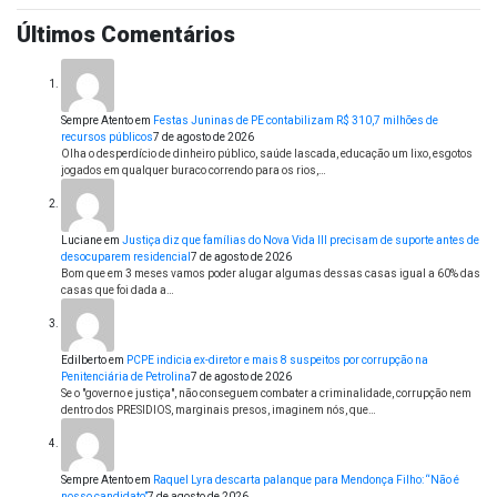
Últimos Comentários
Sempre Atento
em
Festas Juninas de PE contabilizam R$ 310,7 milhões de
recursos públicos
7 de agosto de 2026
Olha o desperdício de dinheiro público, saúde lascada, educação um lixo, esgotos
jogados em qualquer buraco correndo para os rios,…
Luciane
em
Justiça diz que famílias do Nova Vida III precisam de suporte antes de
desocuparem residencial
7 de agosto de 2026
Bom que em 3 meses vamos poder alugar algumas dessas casas igual a 60% das
casas que foi dada a…
Edilberto
em
PCPE indicia ex-diretor e mais 8 suspeitos por corrupção na
Penitenciária de Petrolina
7 de agosto de 2026
Se o "governo e justiça", não conseguem combater a criminalidade, corrupção nem
dentro dos PRESIDIOS, marginais presos, imaginem nós, que…
Sempre Atento
em
Raquel Lyra descarta palanque para Mendonça Filho: “Não é
nosso candidato”
7 de agosto de 2026