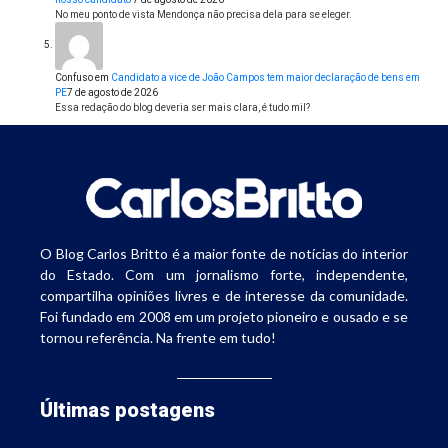
No meu ponto de vista Mendonça não precisa dela para se eleger.
Confuso
em
Candidato a vice de João Campos tem maior declaração de bens em
PE
7 de agosto de 2026
Essa redação do blog deveria ser mais clara, é tudo mil?
O Blog Carlos Britto é a maior fonte de notícias do interior
do Estado. Com um jornalismo forte, independente,
compartilha opiniões livres e de interesse da comunidade.
Foi fundado em 2008 em um projeto pioneiro e ousado e se
tornou referência. Na frente em tudo!
Últimas postagens