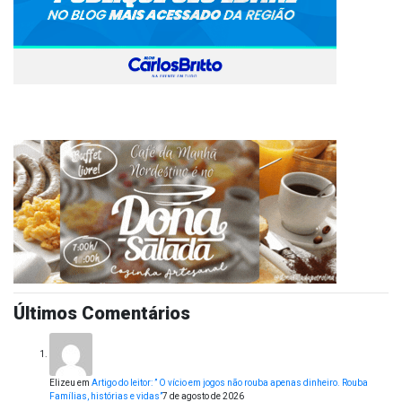
Últimos Comentários
Elizeu
em
Artigo do leitor: ” O vício em jogos não rouba apenas dinheiro. Rouba
Famílias, histórias e vidas”
7 de agosto de 2026