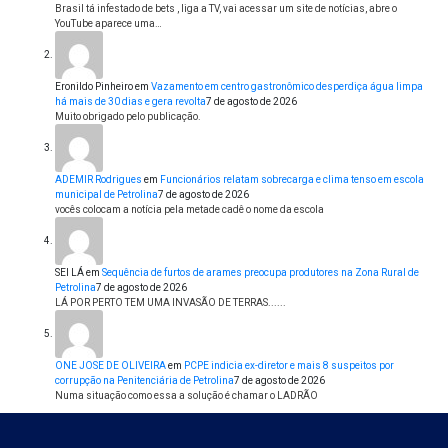
Brasil tá infestado de bets , liga a TV, vai acessar um site de notícias, abre o
YouTube aparece uma…
Eronildo Pinheiro
em
Vazamento em centro gastronômico desperdiça água limpa
há mais de 30 dias e gera revolta
7 de agosto de 2026
Muito obrigado pelo publicação.
ADEMIR Rodrigues
em
Funcionários relatam sobrecarga e clima tenso em escola
municipal de Petrolina
7 de agosto de 2026
vocês colocam a notícia pela metade cadê o nome da escola
SEI LÁ
em
Sequência de furtos de arames preocupa produtores na Zona Rural de
Petrolina
7 de agosto de 2026
LÁ POR PERTO TEM UMA INVASÃO DE TERRAS......
ONE JOSE DE OLIVEIRA
em
PCPE indicia ex-diretor e mais 8 suspeitos por
corrupção na Penitenciária de Petrolina
7 de agosto de 2026
Numa situação como essa a solução é chamar o LADRÃO