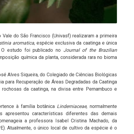
o Vale do São Francisco
(Univasf) realizaram a primeira
istinia aromatica
, espécie exclusiva da caatinga e única
 O estudo foi publicado no
Journal of the Brazilian
posição química da planta, considerada rara no bioma
osé Alves Siqueira
, do Colegiado de Ciências Biológicas
ncia para Recuperação de Áreas Degradadas da Caatinga
 rochosas da caatinga, na divisa entre
Pernambuco
e
rtence à família botânica
Linderniaceae
, normalmente
 apresentou características diferentes das demais
homenageia a professora
Isabel Cristina Machado
, da
). Atualmente, o único local de cultivo da espécie é o