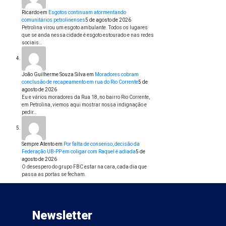
Ricardo
em
Esgotos continuam atormentando
comunitários petrolinenses
5 de agosto de 2026
Petrolina virou um esgoto ambulante. Todos os lugares
que se anda nessa cidade é esgoto estourado e nas redes
sociais…
João Guilherme Souza Silva
em
Moradores cobram
conclusão de recapeamento em rua do Rio Corrente
5 de
agosto de 2026
Eu e vários moradores da Rua 18, no bairro Rio Corrente,
em Petrolina, viemos aqui mostrar nossa indignação e
pedir…
Sempre Atento
em
Por falta de consenso, decisão da
Federação UB-PP em coligar com Raquel é adiada
5 de
agosto de 2026
O desespero do grupo FBC estar na cara, cada dia que
passa as portas se fecham.
Newsletter