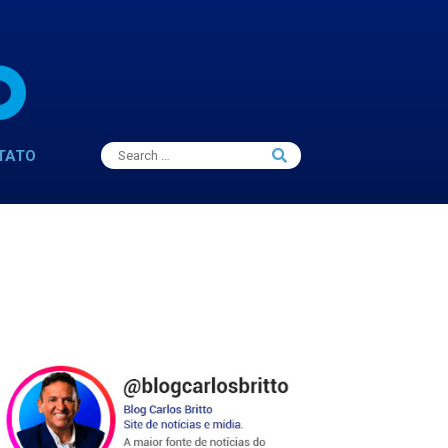
Search
TATO
Search
for: