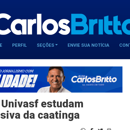
E
PERFIL
SEÇÕES
ENVIE SUA NOTÍCIA
CON
 Univasf estudam
usiva da caatinga