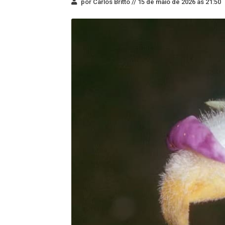
por Carlos Britto //
15 de maio de 2026 às 21:50