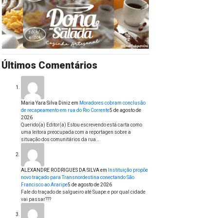
Últimos Comentários
Maria Yara Silva Diniz
em
Moradores cobram conclusão
de recapeamento em rua do Rio Corrente
5 de agosto de
2026
Querido(a) Editor(a) Estou escrevendo está carta como
uma leitora preocupada com a reportagen sobre a
situação dos comunitários da rua…
ALEXANDRE RODRIGUES DA SILVA
em
Instituição propõe
novo traçado para Transnordestina conectando São
Francisco ao Araripe
5 de agosto de 2026
Fale do traçado de salgueiro até Suape.e por qual cidade
vai passar???