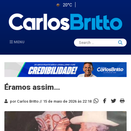
20°C
Search
MENU
Searc
for:
Éramos assim…
por Carlos Britto //
15 de maio de 2026 às 22:18