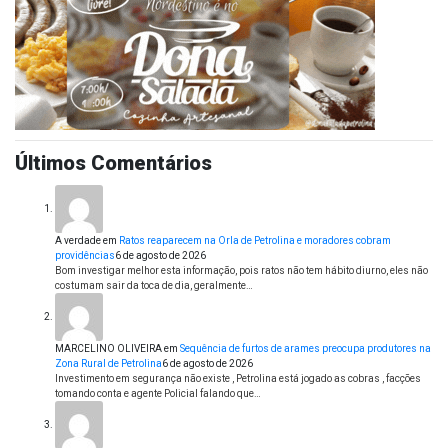
Últimos Comentários
A verdade
em
Ratos reaparecem na Orla de Petrolina e moradores cobram
providências
6 de agosto de 2026
Bom investigar melhor esta informação, pois ratos não tem hábito diurno, eles não
costumam sair da toca de dia, geralmente…
MARCELINO OLIVEIRA
em
Sequência de furtos de arames preocupa produtores na
Zona Rural de Petrolina
6 de agosto de 2026
Investimento em segurança não existe , Petrolina está jogado as cobras , facções
tomando conta e agente Policial falando que…