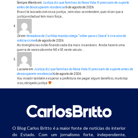
Sempre Atento
em
Justiça diz que famílias do Nova Vida III precisam de suporte
antes de desocuparem residencial
6 de agosto de 2026
Brasil tá lascado com essa justiça , nem elas se entendem, quer dizer que a
justiça estadual tem mais força…
Zé
em
Vereadora de Curitiba manda colega “voltar para o Ceará” e vira alvo de
notícia-crime
6 de agosto de 2026
As divergências estão ficando cada dia mais insanáveis. Ainda haverá uma
guerra de secessão entre NE e SE neste século.…
Luciane
em
Justiça diz que famílias do Nova Vida III precisam de suporte antes de
desocuparem residencial
6 de agosto de 2026
Vou invadir também e esperar a prefeitura me pagar algum benefício, muito top
isso, obrigado justiça
O Blog Carlos Britto é a maior fonte de notícias do interior
do Estado. Com um jornalismo forte, independente,