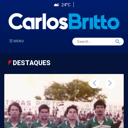
24°C
Search
MENU
Searc
for:
DESTAQUES